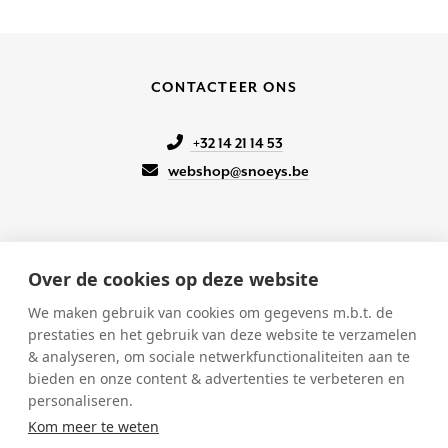
CONTACTEER ONS
+32 14 21 14 53
webshop@snoeys.be
Over de cookies op deze website
KLANTENSERVICE
We maken gebruik van cookies om gegevens m.b.t. de
prestaties en het gebruik van deze website te verzamelen
Onze winkels
& analyseren, om sociale netwerkfunctionaliteiten aan te
Verkoopsvoorwaarden
bieden en onze content & advertenties te verbeteren en
Betalen & Verzenden
personaliseren.
Retourneren
Kom meer te weten