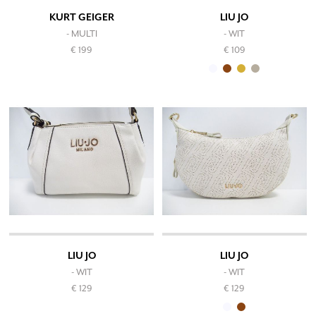
KURT GEIGER
LIU JO
- MULTI
- WIT
€ 199
€ 109
LIU JO
LIU JO
- WIT
- WIT
€ 129
€ 129