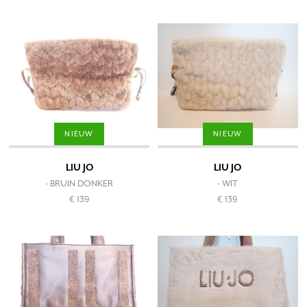
NIEUW
NIEUW
LIU JO
LIU JO
- BRUIN DONKER
- WIT
€ 139
€ 139