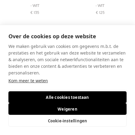
- WIT
- WIT
€ 135
€ 125
Over de cookies op deze website
We maken gebruik van cookies om gegevens m.b.t. de
prestaties en het gebruik van deze website te verzamelen
& analyseren, om sociale netwerkfunctionaliteiten aan te
bieden en onze content & advertenties te verbeteren en
personaliseren.
Kom meer te weten
GUESS
GUESS
Alle cookies toestaan
- BRUIN DONKER
- WIT
€ 155
€ 155
Weigeren
Cookie-instellingen