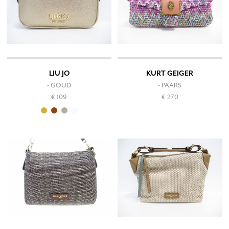
LIU JO
KURT GEIGER
- GOUD
- PAARS
€ 109
€ 270