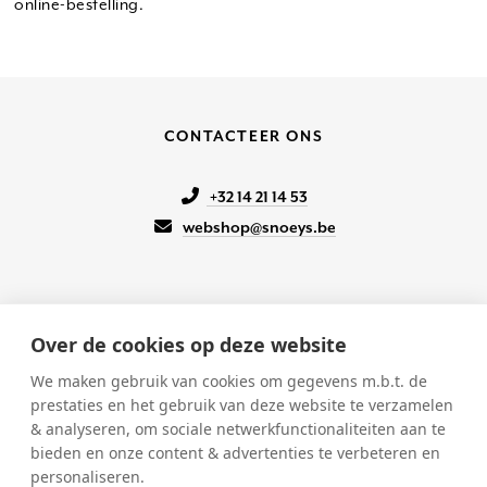
online-bestelling.
CONTACTEER ONS
+32 14 21 14 53
webshop@snoeys.be
Over de cookies op deze website
KLANTENSERVICE
We maken gebruik van cookies om gegevens m.b.t. de
prestaties en het gebruik van deze website te verzamelen
Onze winkels
& analyseren, om sociale netwerkfunctionaliteiten aan te
Verkoopsvoorwaarden
bieden en onze content & advertenties te verbeteren en
Betalen & Verzenden
personaliseren.