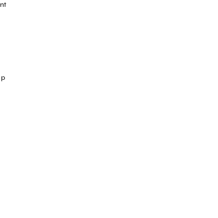
nt
op
e