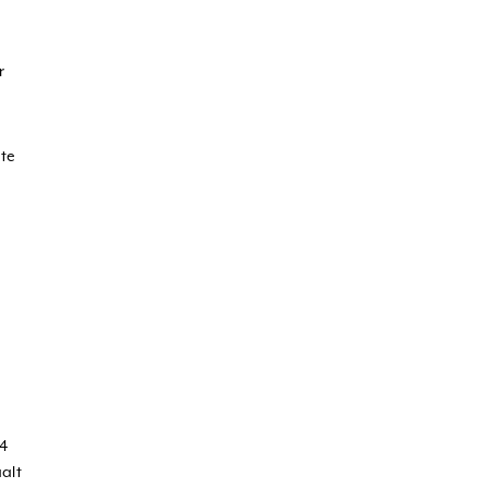
r
 te
14
alt