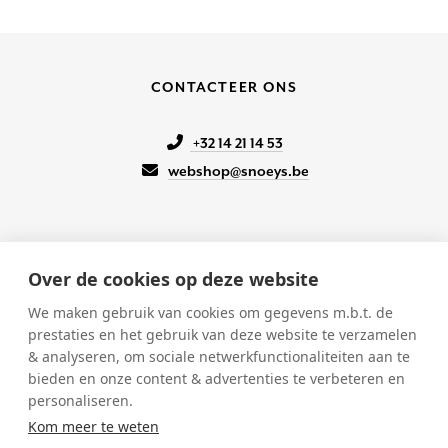
CONTACTEER ONS
+32 14 21 14 53
webshop@snoeys.be
Over de cookies op deze website
KLANTENSERVICE
We maken gebruik van cookies om gegevens m.b.t. de
prestaties en het gebruik van deze website te verzamelen
Onze winkels
& analyseren, om sociale netwerkfunctionaliteiten aan te
Verkoopsvoorwaarden
bieden en onze content & advertenties te verbeteren en
Betalen & Verzenden
personaliseren.
Retourneren
Kom meer te weten