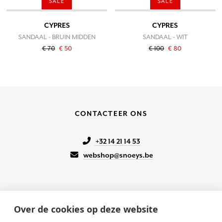
SALE
SALE
CYPRES
CYPRES
SANDAAL - BRUIN MIDDEN
SANDAAL - WIT
€ 70
€ 50
€ 100
€ 80
CONTACTEER ONS
+32 14 21 14 53
webshop@snoeys.be
Over de cookies op deze website
KLANTENSERVICE