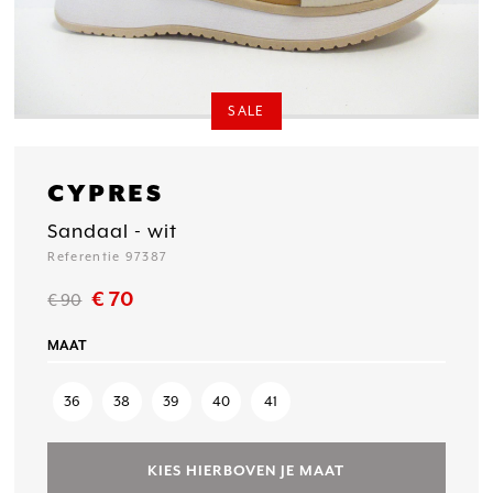
SALE
CYPRES
Sandaal - wit
Referentie 97387
€ 70
€ 90
MAAT
36
38
39
40
41
KIES HIERBOVEN JE MAAT