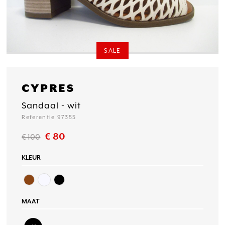
SALE
CYPRES
Sandaal - wit
Referentie 97355
€ 80
€ 100
KLEUR
MAAT