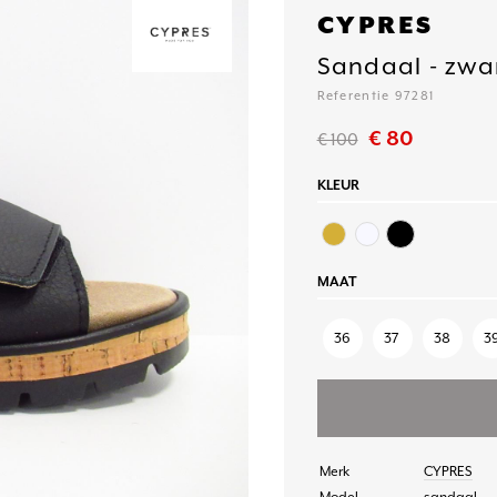
CYPRES
Sandaal - zwa
Referentie 97281
€ 80
€ 100
KLEUR
MAAT
36
37
38
3
Merk
CYPRES