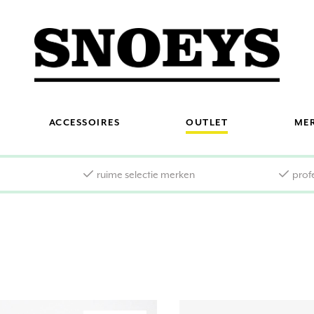
ACCESSOIRES
OUTLET
ME
s
ruime selectie merken
prof