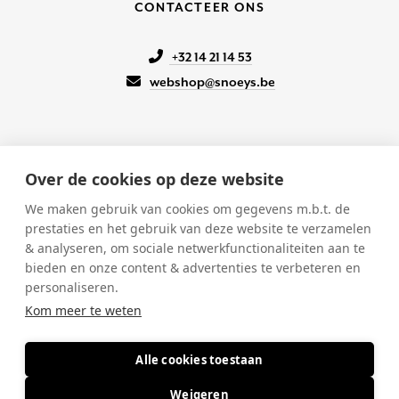
CONTACTEER ONS
+32 14 21 14 53
webshop@snoeys.be
Over de cookies op deze website
KLANTENSERVICE
We maken gebruik van cookies om gegevens m.b.t. de
prestaties en het gebruik van deze website te verzamelen
Onze winkels
& analyseren, om sociale netwerkfunctionaliteiten aan te
Verkoopsvoorwaarden
bieden en onze content & advertenties te verbeteren en
Betalen & Verzenden
personaliseren.
Retourneren
Kom meer te weten
Alle cookies toestaan
© 2026 Snoeys
-
BTW BE 0428.199.867
-
Hofkwartier 8, 2200
Weigeren