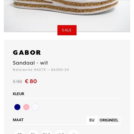
SALE
GABOR
Sandaal - wit
Referentie 94073 — 84550/20
€ 80
€ 90
KLEUR
MAAT
EU
ORIGINEEL