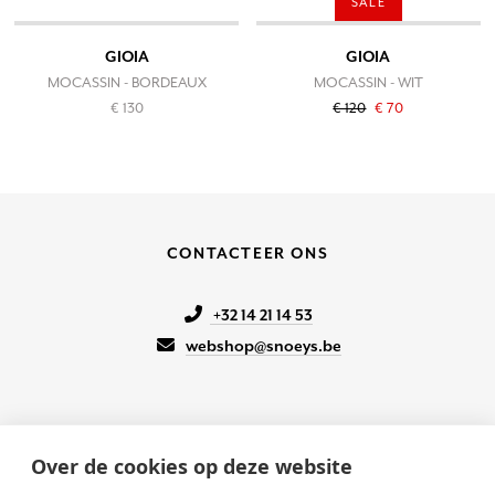
SALE
GIOIA
GIOIA
MOCASSIN - BORDEAUX
MOCASSIN - WIT
€ 130
€ 120
€ 70
CONTACTEER ONS
+32 14 21 14 53
webshop@snoeys.be
Over de cookies op deze website
KLANTENSERVICE