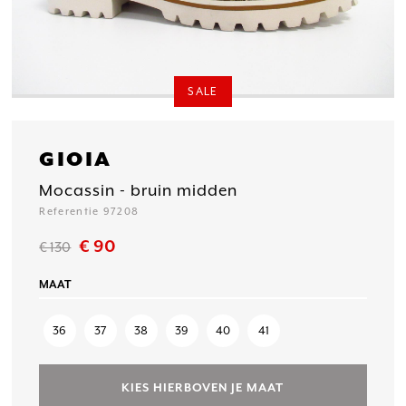
SALE
GIOIA
Mocassin - bruin midden
Referentie 97208
€ 90
€ 130
MAAT
36
37
38
39
40
41
KIES HIERBOVEN JE MAAT