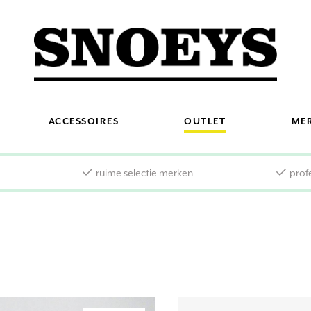
ACCESSOIRES
OUTLET
ME
s
ruime selectie merken
prof