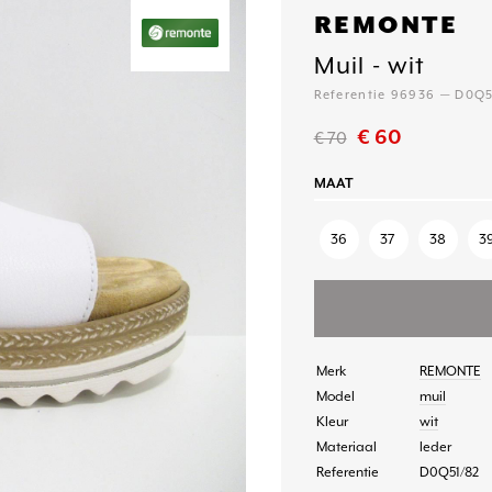
REMONTE
Muil - wit
Referentie 96936 — D0Q5
€ 60
€ 70
MAAT
36
37
38
3
Merk
REMONTE
Model
muil
Kleur
wit
Materiaal
leder
Referentie
D0Q51/82