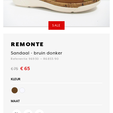
SALE
REMONTE
Sandaal - bruin donker
Referentie 96930 — R6853/90
€ 65
€ 75
KLEUR
MAAT