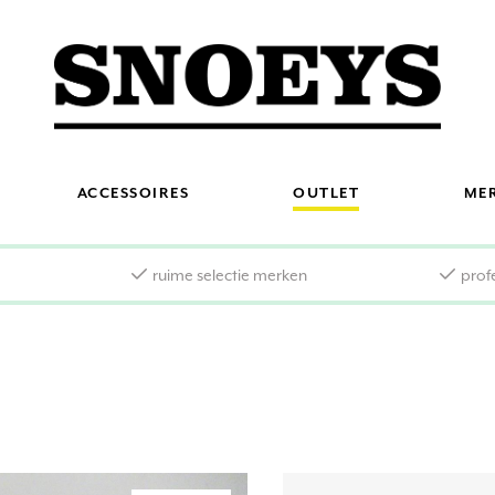
ACCESSOIRES
OUTLET
ME
s
ruime selectie merken
prof