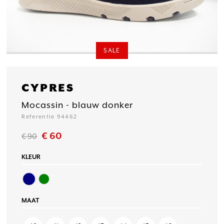
SALE
CYPRES
Mocassin - blauw donker
Referentie 94462
€ 60
€ 90
KLEUR
MAAT