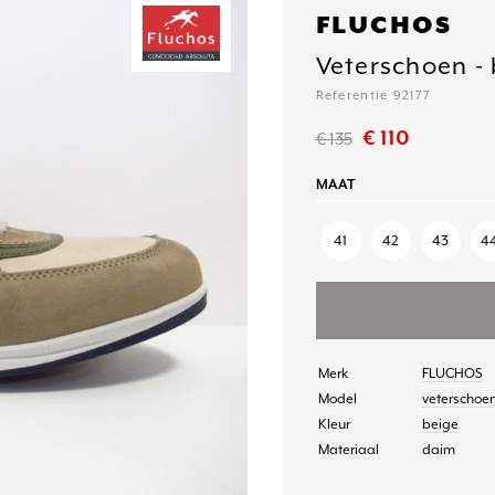
FLUCHOS
Veterschoen -
Referentie 92177
€ 110
€ 135
MAAT
41
42
43
4
Merk
FLUCHOS
Model
veterschoe
Kleur
beige
Materiaal
daim