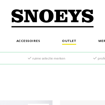
ACCESSOIRES
OUTLET
ME
s
ruime selectie merken
prof