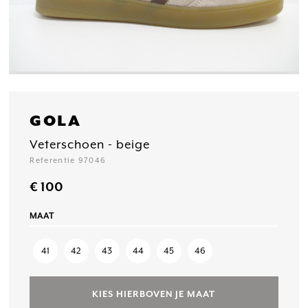
GOLA
Veterschoen - beige
Referentie 97046
€ 100
MAAT
41
42
43
44
45
46
KIES HIERBOVEN JE MAAT