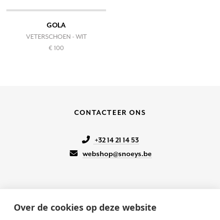
GOLA
VETERSCHOEN - WIT
€ 100
CONTACTEER ONS
+32 14 21 14 53
webshop@snoeys.be
Over de cookies op deze website
KLANTENSERVICE