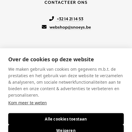
CONTACTEER ONS
+32 14 21 14 53
webshop@snoeys.be
Over de cookies op deze website
KLANTENSERVICE
We maken gebruik van cookies om gegevens m.b.t. de
prestaties en het gebruik van deze website te verzamelen
Onze winkels
& analyseren, om sociale netwerkfunctionaliteiten aan te
Verkoopsvoorwaarden
bieden en onze content & advertenties te verbeteren en
Betalen & Verzenden
personaliseren.
Retourneren
Kom meer te weten
Alle cookies toestaan
© 2026 Snoeys
-
BTW BE 0428.199.867
-
Hofkwartier 8, 2200
Weigeren