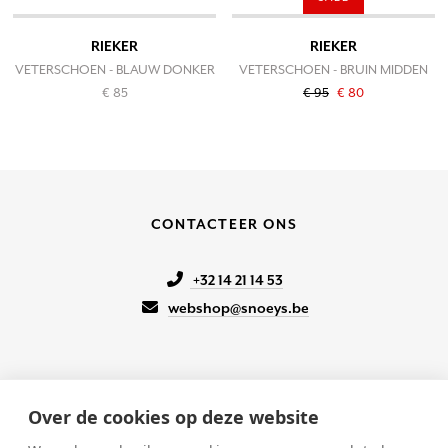
RIEKER
RIEKER
VETERSCHOEN - BLAUW DONKER
VETERSCHOEN - BRUIN MIDDEN
€ 85
€ 95
€ 80
CONTACTEER ONS
+32 14 21 14 53
webshop@snoeys.be
Over de cookies op deze website
KLANTENSERVICE