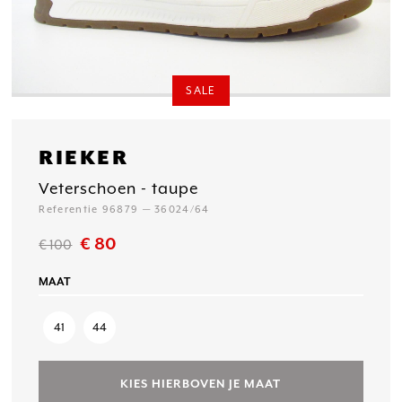
SALE
RIEKER
Veterschoen - taupe
Referentie 96879 — 36024/64
€ 80
€ 100
MAAT
41
44
KIES HIERBOVEN JE MAAT