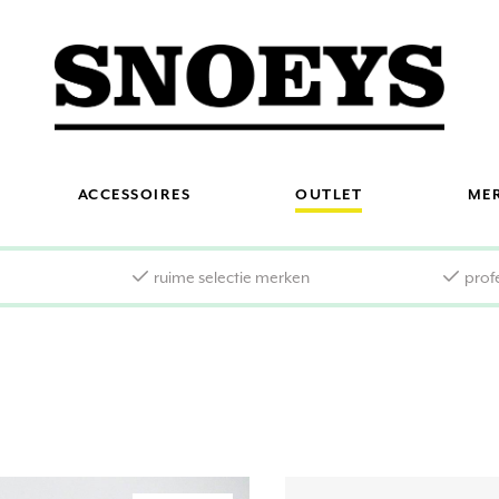
ACCESSOIRES
OUTLET
ME
s
ruime selectie merken
prof