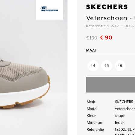
SKECHERS
Veterschoen -
Referentie 96542 — 1830
€ 90
€ 100
MAAT
44
45
46
Merk
SKECHERS
Model
veterschoe
Kleur
taupe
Materiaal
leder
Referentie
183022-SLI