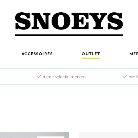
ACCESSOIRES
OUTLET
ME
s
ruime selectie merken
prof