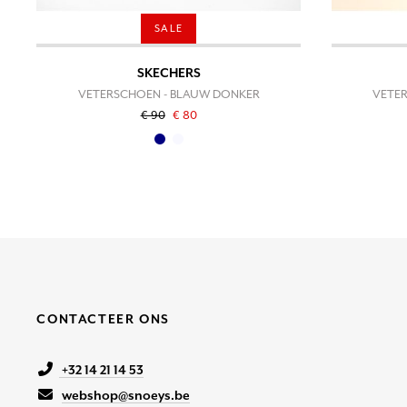
SALE
SKECHERS
VETERSCHOEN - BLAUW DONKER
VETE
€ 90
€ 80
CONTACTEER ONS
+32 14 21 14 53
webshop@snoeys.be