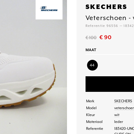
SKECHERS
Veterschoen - 
Referentie 96556 — 183
€ 90
€ 100
MAAT
44
Merk
SKECHERS
Model
veterschoe
Kleur
wit
Materiaal
leder
Referentie
183420-UNO