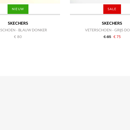
NIEUW
SALE
SKECHERS
SKECHERS
RSCHOEN - BLAUW DONKER
VETERSCHOEN - GRIJS D
€ 80
€ 85
€ 75