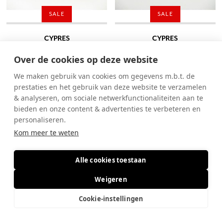
SALE
SALE
CYPRES
CYPRES
MUIL - BLAUW DONKER
VETERSCHOEN - WIT
Over de cookies op deze website
€ 60
€ 50
€ 90
€ 70
We maken gebruik van cookies om gegevens m.b.t. de
prestaties en het gebruik van deze website te verzamelen
& analyseren, om sociale netwerkfunctionaliteiten aan te
bieden en onze content & advertenties te verbeteren en
personaliseren.
Kom meer te weten
Alle cookies toestaan
SALE
Weigeren
CYPRES
CYPRES
Cookie-instellingen
MUIL - BRUIN MIDDEN
PANTOFFEL - WIT
€ 60
€ 50
€ 40