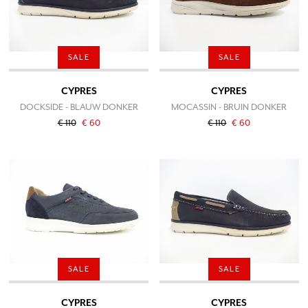
SALE
SALE
CYPRES
CYPRES
DOCKSIDE - BLAUW DONKER
MOCASSIN - BRUIN DONKER
€ 110
€ 60
€ 110
€ 60
SALE
SALE
CYPRES
CYPRES