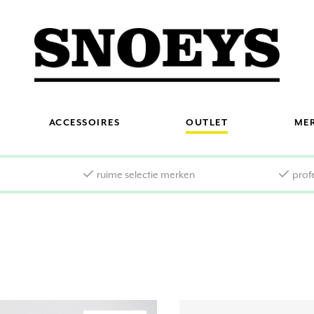
ACCESSOIRES
OUTLET
ME
s
ruime selectie merken
prof