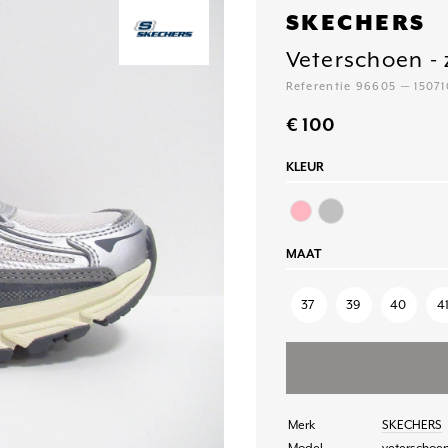
SKECHERS
Veterschoen - 
Referentie 96605 — 1507
€ 100
KLEUR
MAAT
37
39
40
4
Merk
SKECHERS